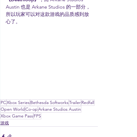
Austin 也是 Arkane Studios 的一部分，
所以玩家可以对这款游戏的品质感到放
心了。
PC
Xbox Series
Bethesda Softworks
Trailer
Redfall
Open World
Co-op
Arkane Studios Austin
Xbox Game Pass
FPS
游戏