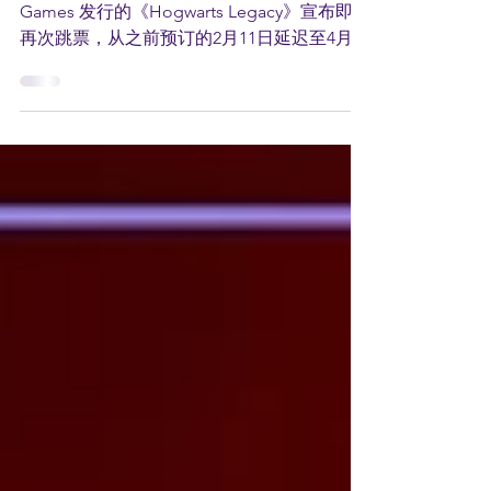
本延迟至明年4月4日！
由 Avalanche Software 开发，Warner Bros.
Games 发行的《Hogwarts Legacy》宣布即将
再次跳票，从之前预订的2月11日延迟至4月4
日。庆幸的是 PC，PS5 及 Xbox Series X|S 将
会如期2月11日推出。...