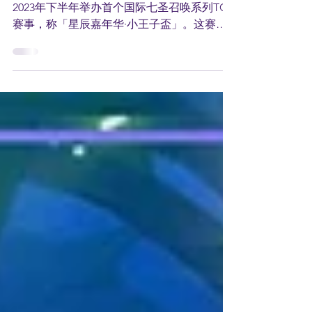
奖金池RM124万！
HoYoverse 近日宣布旗下游戏《原神》将在
2023年下半年举办首个国际七圣召唤系列TCG
赛事，称「星辰嘉年华·小王子盃」。这赛事
共有9个赛区，分别是6个地区赛及3个邀请
赛，并共享高达27万美金（~RM124万）的奖
金池。...