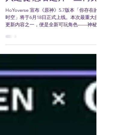
《原神》5.7版本「你存在
的时空」618上线 迎接罪
人之徒 愚者之师—丝柯克
HoYoverse 宣布《原神》5.7版本「你存在的
时空」将于6月18日正式上线。本次最重大的
更新内容之一，便是全新可玩角色——神秘而
强大的丝柯克——的登场。她与深渊之间有着
千丝万缕的连结，并掌握双重战斗风格。随着
这位强大盟友的加入，新的动盪也在兄妹之间
悄然酝酿。在新的魔神...