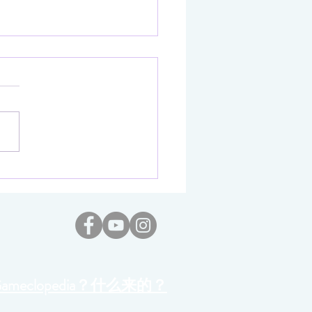
rld App正式在马来西亚推出
上线加密通讯功能 让真人
享用安全加密的即时通讯
Gameclopedia？什么来的？