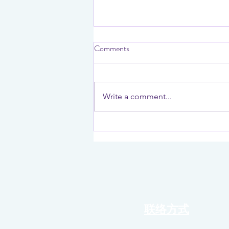
Comments
Write a comment...
Micron 美光启动新加坡 NAND
新晶圆厂建设，总投资达 240
亿美元
联络方式