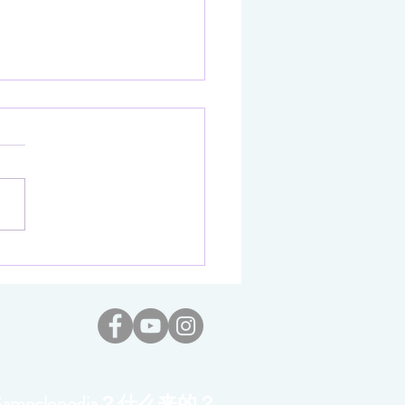
OR MagicBook Art 14笔记
脑 一场设计美学与极致性
终极融合
Gameclopedia？什么来的？