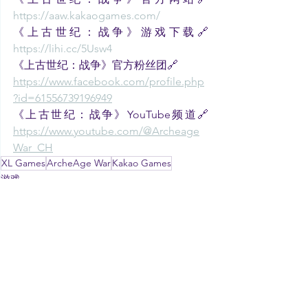
https://aaw.kakaogames.com/
《上古世纪：战争》游戏下载🔗 
https://lihi.cc/5Usw4
《上古世纪：战争》官方粉丝团🔗
https://www.facebook.com/profile.php
?id=61556739196949
《上古世纪：战争》YouTube频道🔗 
https://www.youtube.com/@Archeage
War_CH
XL Games
ArcheAge War
Kakao Games
游戏
资讯
See All
Recent Posts