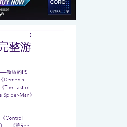
服务完整游
—新版的PS 
mon's 
he Last of 
s Spider-Man》
Control 
K22》、《荒Red 