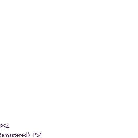
PS4
 Remastered》PS4