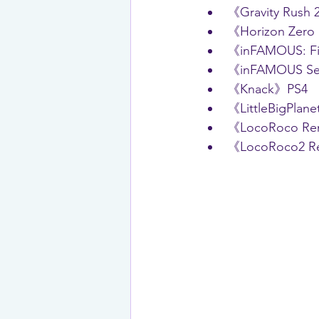
《Gravity Rush
《Horizon Zer
《inFAMOUS: Fi
《inFAMOUS Se
《Knack》PS4
《LittleBigPlan
《LocoRoco Re
《LocoRoco2 R