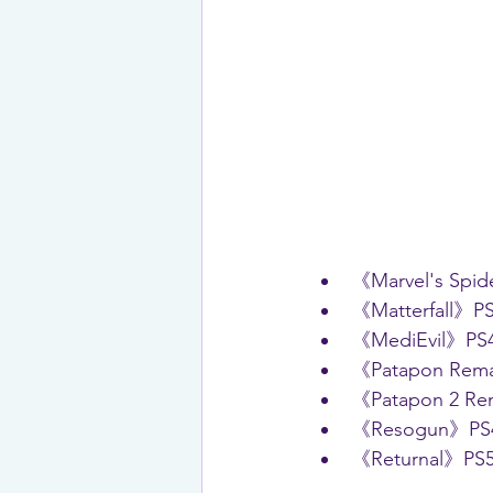
《Marvel's Spi
《Matterfall》P
《MediEvil》PS
《Patapon Rem
《Patapon 2 Re
《Resogun》PS
《Returnal》PS