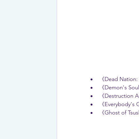
《Dead Nation:
《Demon's Sou
《Destruction A
《Everybody's 
《Ghost of Tsus