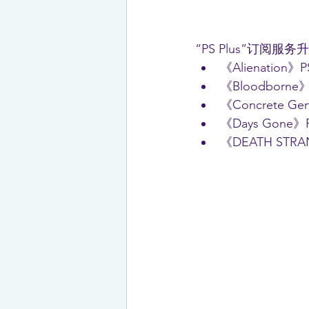
“PS Plus”订阅
《Alienation》P
《Bloodborne》
《Concrete Ge
《Days Gone》
《DEATH STRAN