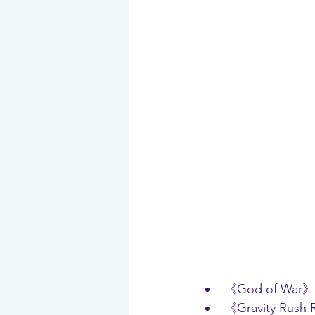
《God of War》
《Gravity Rush