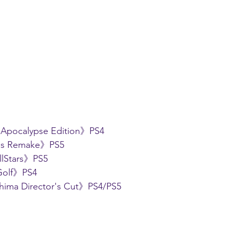
 Apocalypse Edition》PS4
ls Remake》PS5
llStars》PS5
Golf》PS4
hima Director's Cut》PS4/PS5