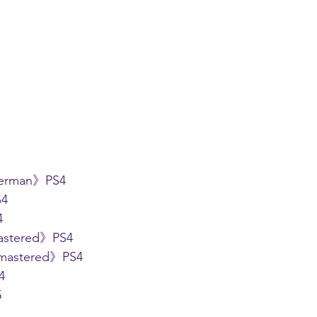
derman》PS4
S4
4
astered》PS4
mastered》PS4
4
5