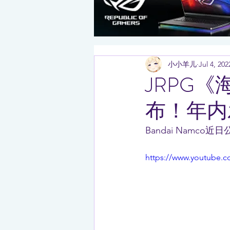
小小羊儿
Jul 4, 202
JRPG
布！年内
Bandai Namco
https://www.youtub