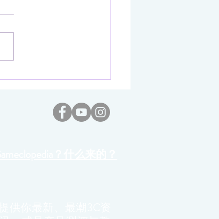
聊表心意：大马亚运会夺
手各获HUAWEI WATCH
Gameclopedia？什么来的？
提供你最新、最潮3C资