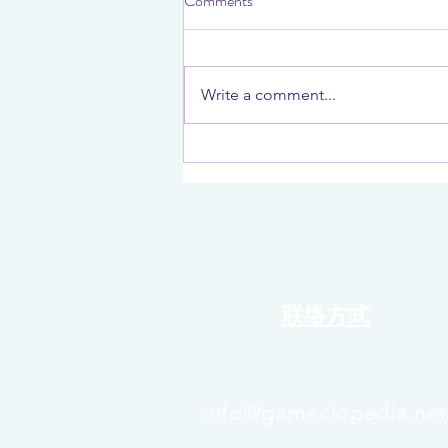
Comments
Write a comment...
vivo Malaysia举办Pickleball活动
展现 vivo V40 Lite四年超强耐
用承诺
联络方式
info@gameclopedia.net