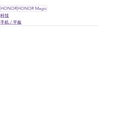
HONOR
HONOR Magic
科技
手机 / 平板
See All
Recent Posts