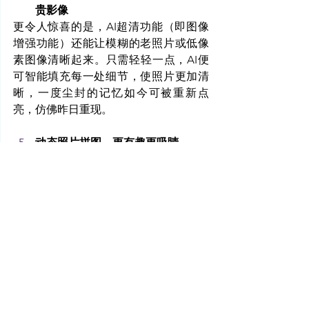
贵影像
更令人惊喜的是，AI超清功能（即图像
增强功能）还能让模糊的老照片或低像
素图像清晰起来。只需轻轻一点，AI便
可智能填充每一处细节，使照片更加清
晰，一度尘封的记忆如今可被重新点
亮，仿佛昨日重现。
动态照片拼图 – 更有趣更吸睛
还在用无趣的静态拼贴记录精彩瞬间？
试试全新玩法！它能将你拍摄的多张动
态照片(Moving Photos)巧妙地串联，创
作出趣味十足、跃然眼前的动态故事。
你还可以像导演一样，随心调整声音、
控制时长、添加个性化滤镜，然后一键
分享这些鲜活的，无论是惊喜派对上的
欢笑尖叫，还是旅行中的难忘瞬间至社
交媒体上，让你的分享更受瞩目！