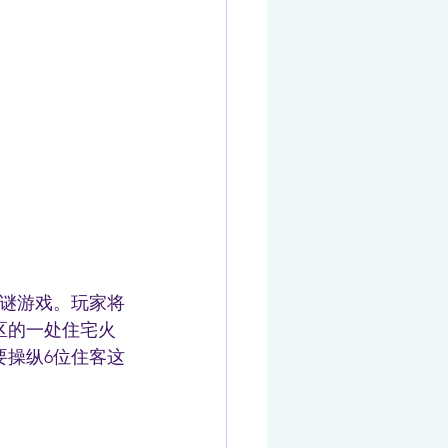
谜游戏。玩家将
区的一处住宅火
要操纵6位住客这