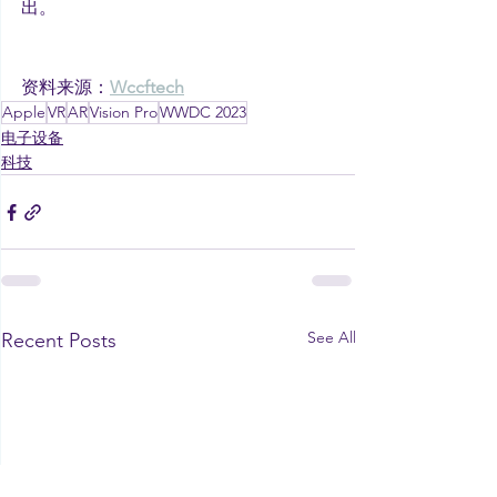
出。
资料来源：
Wccftech
Apple
VR
AR
Vision Pro
WWDC 2023
电子设备
科技
See All
Recent Posts