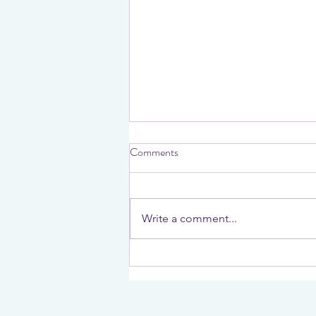
Comments
Write a comment...
Tarot x Roguelike x
Shopkeeping！独立新作
【Fortune Seller】即将登陆