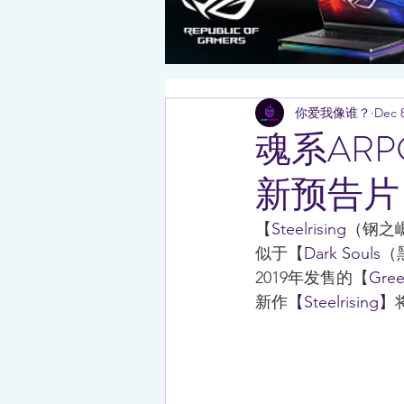
你爱我像谁？
Dec 8
魂系ARPG
新预告片
【
Steelrising
（钢之崛
似于【
Dark Souls
（
2019年发售的【
Gree
新作
【Steelrising】