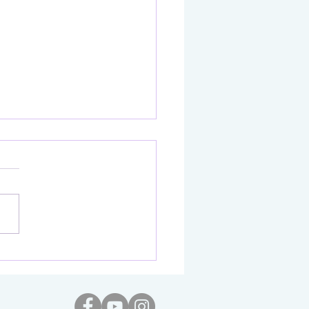
之树（Never Wither）】
画面首度公开