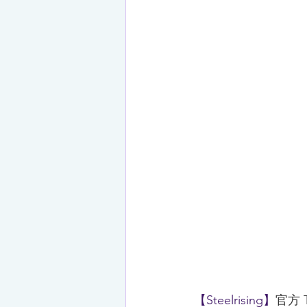
【Steelrising】
官方 T