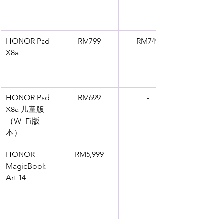
HONOR Pad 
RM799
RM749
X8a
HONOR Pad 
RM699
-
X8a 儿童版
（Wi-Fi版
本）
HONOR 
RM5,999
-
MagicBook 
Art 14