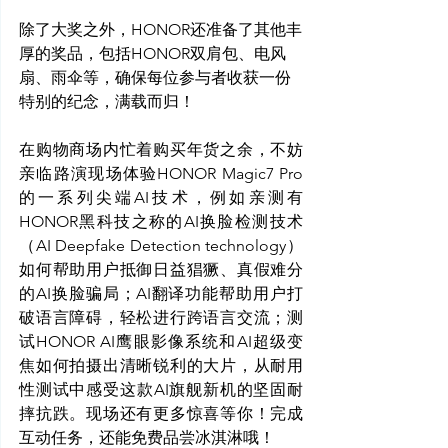
除了大奖之外，HONOR还准备了其他丰
厚的奖品，包括HONOR双肩包、电风
扇、雨伞等，确保每位参与者收获一份
特别的纪念，满载而归！
在购物商场内忙着购买年货之余，不妨
亲临路演现场体验HONOR Magic7 Pro
的一系列尖端AI技术，例如亲测有
HONOR黑科技之称的
AI换脸检测技术
（
AI Deepfake Detection technology
）
如何帮助用户抵御日益猖獗、真假难分
的AI换脸骗局；AI翻译功能帮助用户打
破语言障碍，轻松进行跨语言交流；测
试HONOR AI
鹰眼影像
系统和AI超级变
焦如何拍摄出清晰锐利的大片，从耐用
性测试中感受这款AI旗舰新机的坚固耐
摔抗跌。现场还有更多惊喜等你！完成
互动任务，还能免费品尝冰淇淋哦！