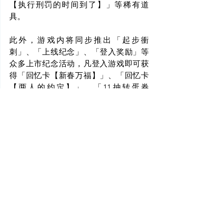
【执行刑罚的时间到了】」等稀有道
具。
此外，游戏内将同步推出「起步衝
刺」、「上线纪念」、「登入奖励」等
众多上市纪念活动，凡登入游戏即可获
得「回忆卡【新春万福】」、「回忆卡
【两人的约定】」、「11抽转蛋券
Ver.2」、「必中★5转蛋券Ver.2」、「必
中COST17以上★5转蛋券」以及大量魔
晶石等丰富好礼来大幅提升玩家军团的
实力，快来加深与莉莉们羈绊，成为守
卫地球的最后希望！