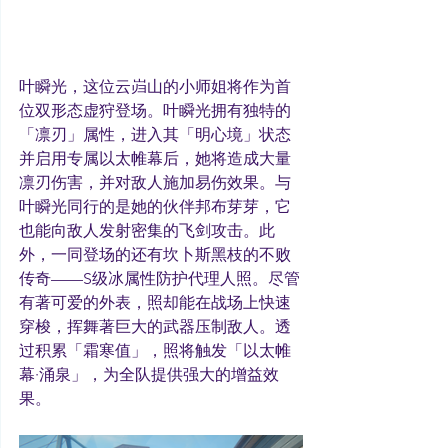
叶瞬光，这位云岿山的小师姐将作为首
位双形态虚狩登场。叶瞬光拥有独特的
「凛刃」属性，进入其「明心境」状态
并启用专属以太帷幕后，她将造成大量
凛刃伤害，并对敌人施加易伤效果。与
叶瞬光同行的是她的伙伴邦布芽芽，它
也能向敌人发射密集的飞剑攻击。此
外，一同登场的还有坎卜斯黑枝的不败
传奇——S级冰属性防护代理人照。尽管
有著可爱的外表，照却能在战场上快速
穿梭，挥舞著巨大的武器压制敌人。透
过积累「霜寒值」，照将触发「以太帷
幕·涌泉」，为全队提供强大的增益效
果。