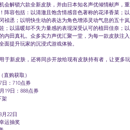
机会解锁六款全新皮肤，并由日本知名声优倾情献声，重
！阵容包括：以清澈且饱含情感音色著称的花泽香菜；以
冈祯丞；以明快生动的表达为角色增添灵动气息的五十岚
佐；以温暖却不失力量感的表现深受认可的植田佳奈；以
的内田真礼。众多实力声优汇聚一堂，为每一款皮肤注入
全面提升玩家的沉浸式游戏体验。
用于新皮肤，还将同步开放给现有皮肤持有者，让更多
菜（直购获取）
 27日：710点券
 9月19日：888点券
下架
月22日
幸运抽奖