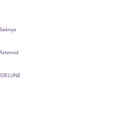
aiknya
zteroid
DELUNE