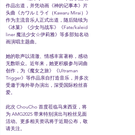
作品出道，并凭动画《神的记事本》片
头曲《カワルミライ（Kawaru Mirai）》
作为主流音乐人正式出道，随后陆续为
《冰菓》《少女与战车》《Fate/kaleid 
liner 魔法少女☆伊莉雅》等多部知名动
画演唱主题曲。
她的歌声以清澈、情感丰富著称，感动
无数听众。近年来，她更积极参与词曲
创作，为《魔女之旅》《Ultraman 
Trigger》等作品亲自打造音乐，并多次
受邀于海外举办演出，深受国际粉丝喜
爱。
此次 ChouCho 首度莅临马来西亚，将
为 AMG2025 带来特别演出与粉丝见面
活动。更多相关资讯将于近期公布，敬
请关注。