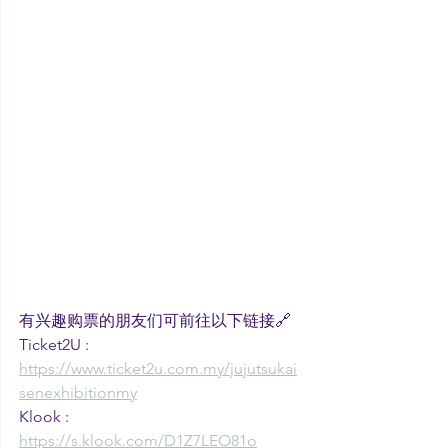
有兴趣购票的朋友们可前往以下链接🔗
Ticket2U : 
https://www.ticket2u.com.my/jujutsukai
senexhibitionmy
Klook : 
https://s.klook.com/D1Z7LEO81o