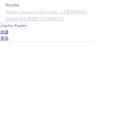
Incutix 
:
https://www.incutix.com/.../18E598E063
624BB3BA3FBB121D698CFC
Jujutsu Kaisen
动漫
资讯
See All
Recent Posts