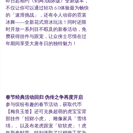
即日起相约《剑网3国际版》全新版本，
不仅让你可以通过轻功 6.0体验最为畅快
的「速滑挑战」，还有令人动容的霓裳
冰舞——全新花式滑冰玩法！同时还限
时开放一系列目不暇及的新春活动，免
费获得挂件与跟宠，让众侠士尽情在过
年期间享受大唐冬日的独特魅力！
春节经典活动回归 伪传之争再度开启
参与缤纷有趣的春节活动，获取代币
【梅良玉签】还可兑换超萌的虎宝宝背
部挂件「招财小虎」、雕像家具「雪绵
绵」、以及布老虎跟宠「软软虎」！虎
年新春时节，特别选取了以精致工艺为