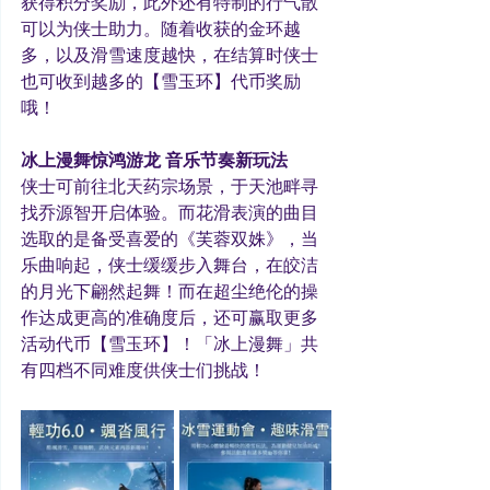
获得积分奖励，此外还有特制的行气散
可以为侠士助力。随着收获的金环越
多，以及滑雪速度越快，在结算时侠士
也可收到越多的【雪玉环】代币奖励
哦！
冰上漫舞惊鸿游龙 音乐节奏新玩法
侠士可前往北天药宗场景，于天池畔寻
找乔源智开启体验。而花滑表演的曲目
选取的是备受喜爱的《芙蓉双姝》，当
乐曲响起，侠士缓缓步入舞台，在皎洁
的月光下翩然起舞！而在超尘绝伦的操
作达成更高的准确度后，还可赢取更多
活动代币【雪玉环】！「冰上漫舞」共
有四档不同难度供侠士们挑战！