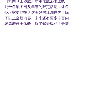
《剑网３国际版》新年改版热闹上线，
配合各项冬日及年节的限定活动，让各
位玩家更能投入这美好的江湖世界！除
了以上全新内容，未来还有更多丰富内
容等着侠士体验，欲了解游戏相关最新
信息，敬请密切留意官方粉丝团。
《剑网３国际版》官方脸书粉丝团： 
https://www.facebook.com/jx3tc
游戏
See All
Recent Posts