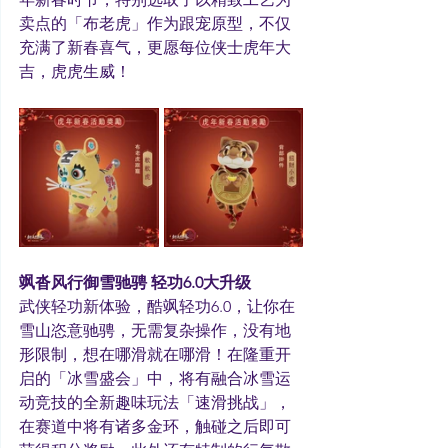
卖点的「布老虎」作为跟宠原型，不仅
充满了新春喜气，更愿每位侠士虎年大
吉，虎虎生威！
飒沓风行御雪驰骋 轻功6.0大升级
武侠轻功新体验，酷飒轻功6.0，让你在
雪山恣意驰骋，无需复杂操作，没有地
形限制，想在哪滑就在哪滑！在隆重开
启的「冰雪盛会」中，将有融合冰雪运
动竞技的全新趣味玩法「速滑挑战」，
在赛道中将有诸多金环，触碰之后即可