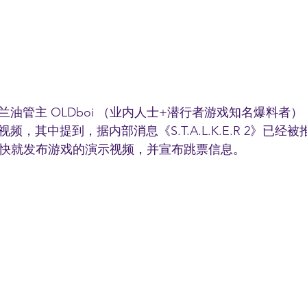
油管主 OLDboi （业内人士+潜行者游戏知名爆料者
，其中提到，据内部消息《S.T.A.L.K.E.R 2》已经被
很快就发布游戏的演示视频，并宣布跳票信息。