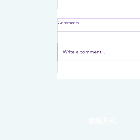
Comments
Write a comment...
Samsung Galaxy S26 Ultra 被曝
升级“超高强度”大猩猩玻璃，
有望告别贴膜时代
联络方式