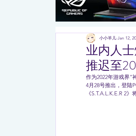
小小羊儿
Jan 12, 2
业内人士
推迟至20
作为2022年游戏界“神
4月28号推出，登陆P
《S.T.A.L.K.E.R