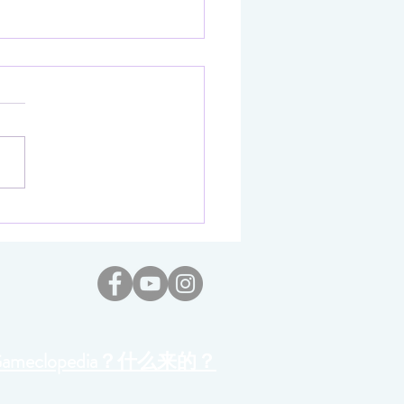
之树（Never Wither）】
画面首度公开
Gameclopedia？什么来的？