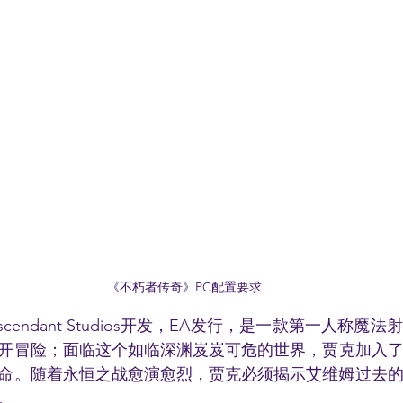
《不朽者传奇》PC配置要求
cendant Studios开发，EA发行，是一款第一人称魔
展开冒险；面临这个如临深渊岌岌可危的世界，贾克加入
命。随着永恒之战愈演愈烈，贾克必须揭示艾维姆过去
。