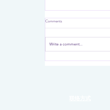
Comments
Write a comment...
Tarot x Roguelike x
Shopkeeping！独立新作
【Fortune Seller】即将登陆
Steam，试玩 Demo 现已开放
联络方式