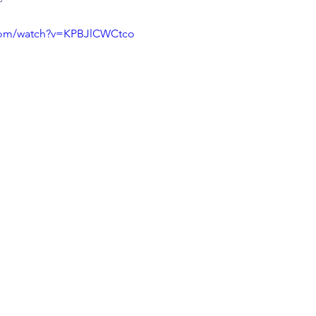
.com/watch?v=KPBJlCWCtco