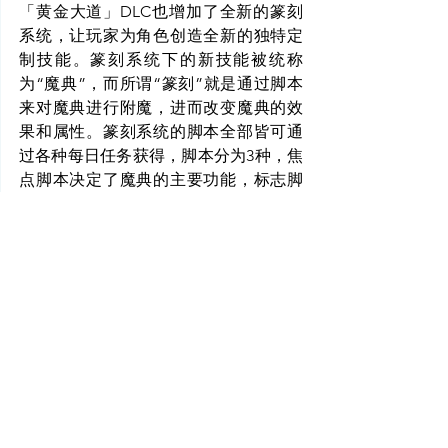
「黄金大道」DLC也增加了全新的篆刻
系统，让玩家为角色创造全新的独特定
制技能。篆刻系统下的新技能被统称
为“魔典”，而所谓“篆刻”就是通过脚本
来对魔典进行附魔，进而改变魔典的效
果和属性。篆刻系统的脚本全部皆可通
过各种每日任务获得，脚本分为3种，焦
点脚本决定了魔典的主要功能，标志脚
本可以为魔典添加独特效果，而附属脚
本则可以为魔典赋予增益或减益处。比
如说“
盾牌投掷
”的魔典，可以用焦点脚
本“
多个目标
” 赋予可击中多个目标的能
力，然后通过标志脚本“
贤者之愈
”赋予
技能生命治疗的效果，再通过附属脚
本“
失衡
”让敌人陷入7秒的眩晕效果。