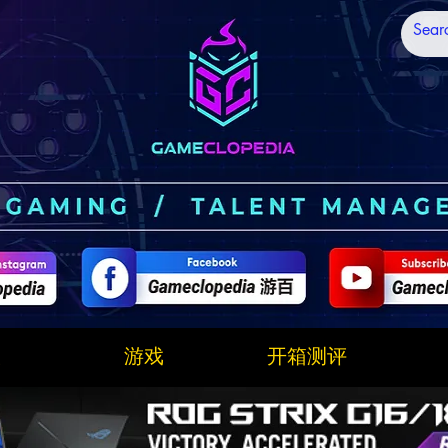
技
游戏
开箱测评