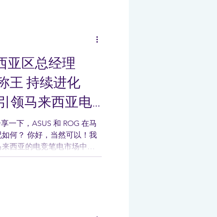
来西亚区总经理
十年称王 持续进化
如何引领马来西亚电
享一下，ASUS 和 ROG 在马
如何？ 你好，当然可以！我
马来西亚的电竞笔电市场中，
联第一，现在我们已经准备好迎接
本地的游戏霸主地位。...