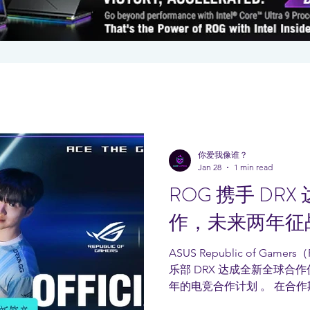
你爱我像谁？
Jan 28
1 min read
ROG 携手 DR
作，未来两年征
ASUS Republic of G
乐部 DRX 达成全新全球合作伙伴关系，双方将展开为期 两
年的电竞合作计划 。 在合作期
方电竞硬件合作伙伴，为旗