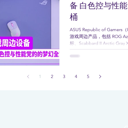
备 白色控与性
桶
ASUS Republic of G
游戏周边产品，包括 ROG Azoth 
标、Scabbard II Arctic Gra
Moonlight...
1
2
3
4
5