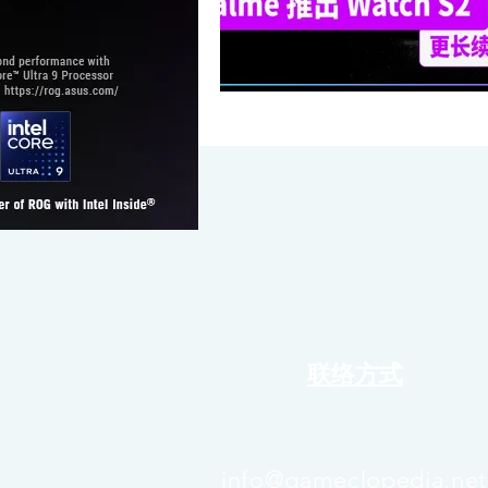
联络方式
info@gameclopedia.net