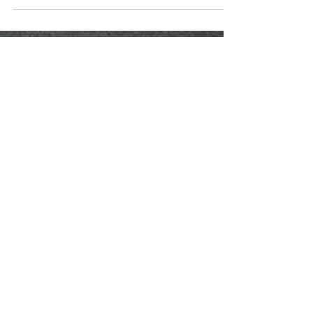
realme 14 系列 5G。作为“中端性能标杆”之
作，该系列带来两款全新机型：realme 14
Pro 5G 与 realme 14 5G，分别为追求性能的
用户而生，带来了旗舰级创新体验，是
realme...