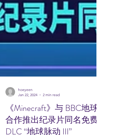
hoeyeen
Jan 22, 2024
2 min read
《Minecraft》与 BBC地球