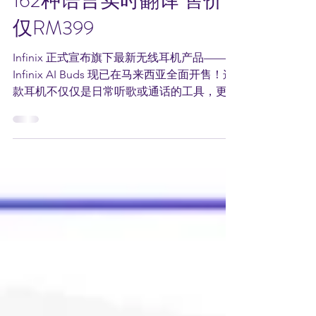
162种语言实时翻译 售价
仅RM399
Infinix 正式宣布旗下最新无线耳机产品——
Infinix AI Buds 现已在马来西亚全面开售！这
款耳机不仅仅是日常听歌或通话的工具，更是
一款打破语言障碍的智能助手，支持 162种语
言的实时翻译 ，让全球沟通变得前所未有的
轻松。 一耳听懂全世界！强大AI实时翻译...