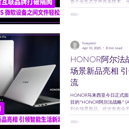
首个全生态文件共享技术，
破性方案最大亮点正是让安卓（A
Windows（微软）...
hoeyeen
Apr 10, 2025
8 min read
HONOR阿尔法
场景新品亮相 
流
HONOR马来西亚今日正式
目的“HONOR阿尔法战略” (A
列全场景新品。此次发布会不
市场正式启动战略转型，也
型为全球领先的AI驱动生态系