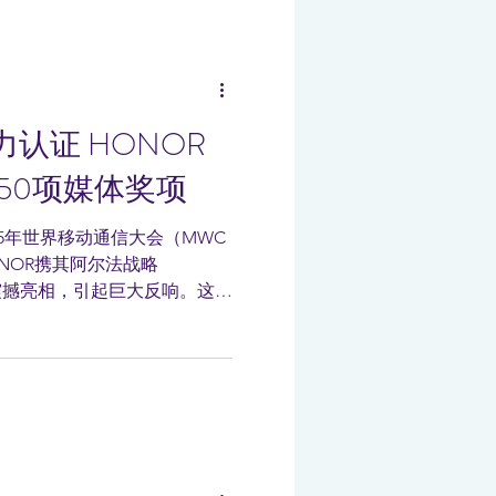
力认证 HONOR
狂揽50项媒体奖项
5年世界移动通信大会（MWC
ONOR携其阿尔法战略
AN）震撼亮相，引起巨大反响。这项
OR从智能手机制造商转型至全
司。阿尔法战略的发布不...