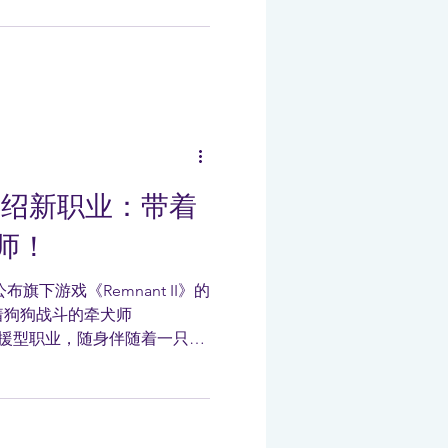
I》介绍新职业：带着
师！
次公布旗下游戏《Remnant II》的
着狗狗战斗的牵犬师
于支援型职业，随身伴随着一只
适合。 狗狗也分成了许多不
人的看门狗，治疗其他...