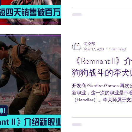
司空部
Mar 17, 2023
1 min read
《Remnant I
狗狗战斗的牵犬
开发商 Gunfire Games 再
新职业，这一次的职业是带
（Handler）。牵犬师属
狗，对单人游戏玩家来说非常
同的模式，分别是负责嘲讽敌