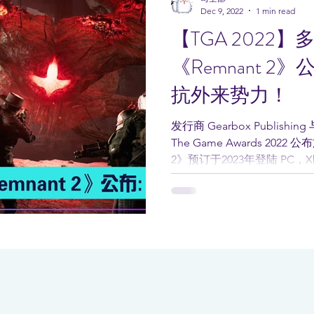
Dec 9, 2022
1 min read
【TGA 2022
《Remnant 
抗外来势力！
发行商 Gearbox Publishing
The Game Awards 202
2》预订于2023年登陆 PC，Xbox
《Remnant...