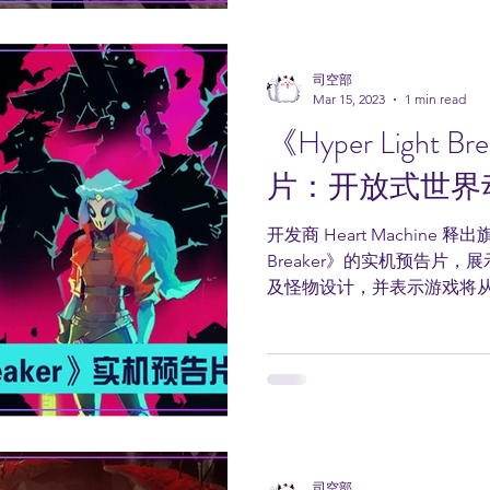
司空部
Mar 15, 2023
1 min read
《Hyper Light 
片：开放式世界
开发商 Heart Machine 释出
Breaker》的实机预告片
及怪物设计，并表示游戏将
今年秋季。 根据 Steam
与朋友组队探索游戏中广大的世
司空部