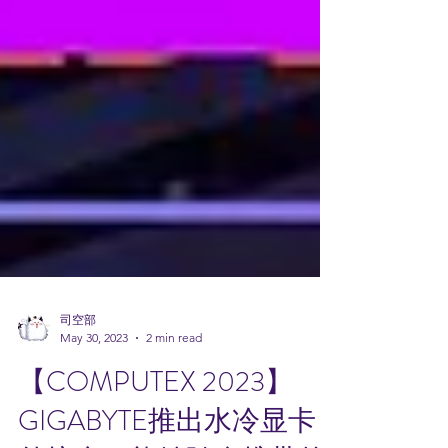
司空部
May 30, 2023
2 min read
【COMPUTEX 2023】