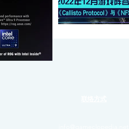
联络方式
info@gameclopedia.net