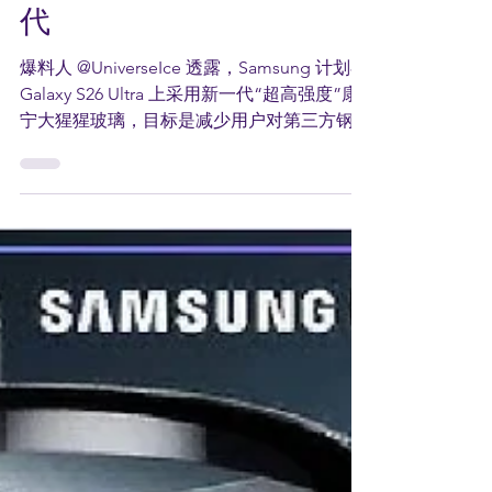
猩玻璃，有望告别贴膜时
代
爆料人 @UniverseIce 透露，Samsung 计划在
Galaxy S26 Ultra 上采用新一代“超高强度”康
宁大猩猩玻璃，目标是减少用户对第三方钢化
膜的依赖。 据称，新屏幕将整合防碎、防反
光与防窥视等需求。此前 Samsung 已在 S24
Ultra 引入抗反射涂层、S25 Ultra 采用 Gorilla
Armor 2，而 S26 Ultra 或进一步强化屏幕物理
强度，并可能加入 隐私显示（Privacy
Display） 技术。 若消息属实，Galaxy S26
Ultra 或将成为 Samsung 首款真正主打“原生
裸屏体验”的旗舰机型。