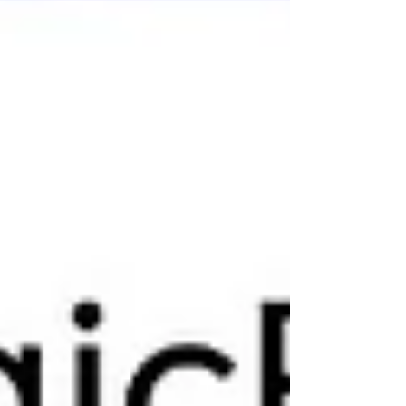
以约 4.75% 的优势，超越 AMD 目前最强的
Strix Point 核显 Radeon 890M。 规格方面，
Arc B370 配备 10 个 Xe3 核心 ，相比旗舰
B390 少 2 个，核心频率设定为 2.4GHz ，低
100MHz。尽管在核心数量和频率上有所收
敛，但整体规格仍明显高于 Intel 低端非 “X”
系列核显，定位依旧偏向高性能核显区间。
从玩家角度来看，B370 的配置策略相当明确
——目标并非入门办公，而是为主流轻薄本提
供 接近旗舰级的核显游戏能力 ，尤其适合希
望在轻薄机身上兼顾网游与中低画质 3A 游戏
体验的用户。