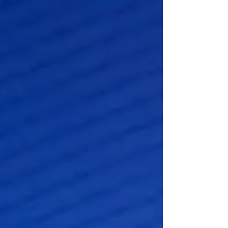
显卡。若期间没有中期改款或过渡型号填补空
窗，这也意味着玩家将在相当长的一段时间
内，几乎“无新卡可换”。 从时间跨度来看，
这一策略带来的等待期相当夸张。回顾现有节
奏，AMD 的 RDNA 4 首款产品 RX 9070 XT 于
2025 年 3 月 发布，而 NVIDIA 的 RTX 50 系列
（Blackwell）则在 2025 年 1 月 率先登场。若
RDNA 5 真如爆料所称要等到 2027 年下半年
才亮相